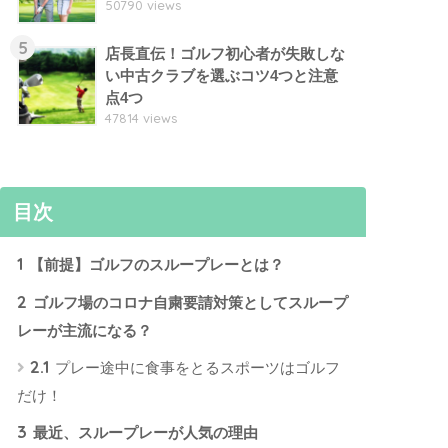
50790 views
5
店長直伝！ゴルフ初心者が失敗しな
い中古クラブを選ぶコツ4つと注意
点4つ
47814 views
目次
1
【前提】ゴルフのスループレーとは？
2
ゴルフ場のコロナ自粛要請対策としてスループ
レーが主流になる？
2.1
プレー途中に食事をとるスポーツはゴルフ
だけ！
3
最近、スループレーが人気の理由