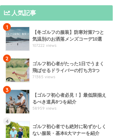
人気記事
1
【冬ゴルフの服装】防寒対策7つと
気温別のお洒落メンズコーデ10選
107222 views
2
ゴルフ初心者がたった1日でうまく
飛ばせるドライバーの打ち方3つ
71385 views
3
【ゴルフ初心者必見！】最低限揃え
るべき道具8つを紹介
58959 views
4
ゴルフ初心者でも絶対に恥ずかしく
ない服装・基本6大マナーを紹介