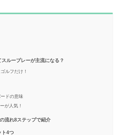
？
てスループレーが主流になる？
はゴルフだけ！
バードの意味
レーが人気！
の流れ8ステップで紹介
ト4つ